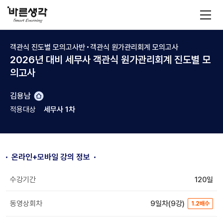
바
모
바
른
일
메
생
뉴
객관식 진도별 모의고사반
객관식 원가관리회계 모의고사
각
2026년 대비 세무사 객관식 원가관리회계 진도별 모
의고사
교
김용남
수
적용대상
세무사 1차
홈
온라인+모바일 강의 정보
수강기간
120일
동영상회차
9일차(9강)
1.2배수