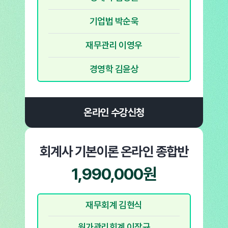
기업법 박순욱
재무관리 이영우
경영학 김윤상
온라인 수강신청
회계사 기본이론
온라인 종합반
1,990,000원
재무회계 김현식
원가관리회계 이장규