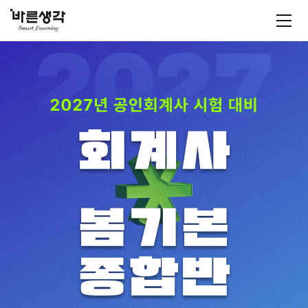
바
모
바
른
일
메
생
뉴
각