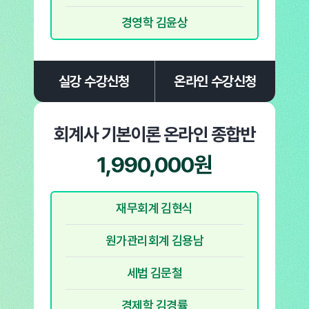
경영학 김윤상
실강 수강신청
온라인 수강신청
회계사 기본이론
온라인 종합반
1,990,000원
재무회계 김현식
원가관리회계 김용남
세법 김문철
경제학 김경률