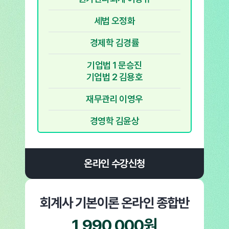
세법 오정화
경제학 김경률
기업법 1 문승진
기업법 2 김용호
재무관리 이영우
경영학 김윤상
온라인 수강신청
회계사 기본이론
온라인 종합반
1,990,000원