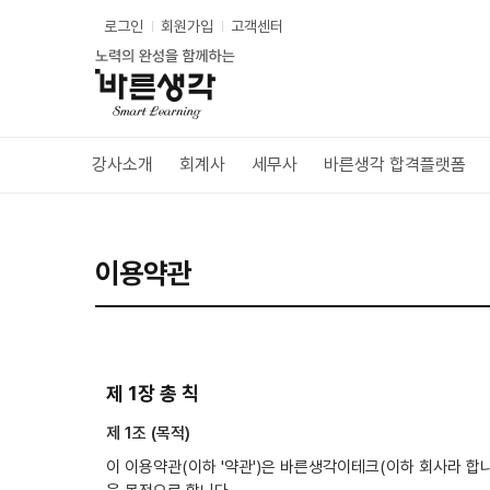
로그인
회원가입
고객센터
바
른
생
각
강사소개
회계사
세무사
바른생각 합격플랫폼
이용약관
제 1장 총 칙
제 1조 (목적)
이 이용약관(이하 '약관')은 바른생각이테크(이하 회사라 합