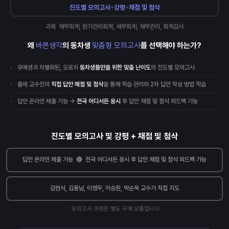
진도별 모의고사
강평
채점 및 첨삭
+
+
과목 재무회계, 원가관리회계, 세무회계, 재무관리, 회계감사
왜
바른생각
의 동차생
맞춤형 모의고사
를 선택해야 하는가?
유예생과 차별화된, 오로지
동차생들만을 위한 맞춤 난이도
의 진도별 모의고사
출제 교수진의
직접 답안 채점 및 첨삭
을 통해 학습 관리와 2차 답안 작성 방법 학습
답안 온라인 제출 가능 →
전국 어디서든 응시
후 답안 채점 및 첨삭 피드백 가능
진도별 모의고사 및 강평 + 채점 및 첨삭
답안 온라인 제출 가능 🔴 전국 어디서든 응시 후 답안 채점 및 첨삭 피드백 가능
김현식, 김용남, 이영우, 이승원, 박순욱 교수가 직접 지도
· 모의고사 과정은 별도 구매 상품입니다.