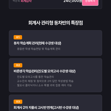
240,000원
회계감사
박순욱
신청하기
회계사 관리형 동차반의 특장점
01
동차 학습계획 관리(현재 수강생 대상)
종합반 학생 학습면담 및 학습계획 관리
02
바른생각 학습관리(진도별 모의고사 수강생 대상)
진도별 모의고사를 통한 학습관리
교수진의 채점 및 첨삭으로 2차 답안 작성방법 학습
필요시 클리닉이나 소수 특별 과외 집중 케어 가능
03
회계사 2차 자물쇠 고시반 연계(고시반 수강생 대상)