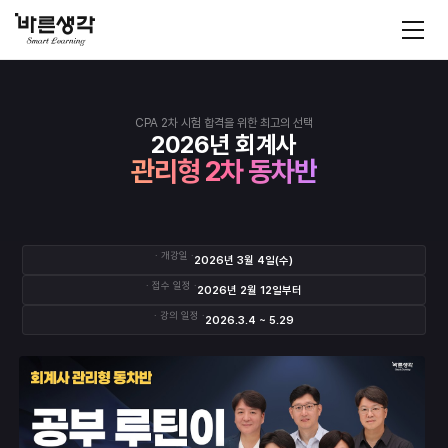
바
모
바
른
일
메
생
뉴
각
CPA 2차 시험 합격을 위한 최고의 선택
2026년 회계사
관리형 2차 동차반
· 개강일 ·
2026년 3월 4일(수)
· 접수 일정 ·
2026년 2월 12일부터
· 강의 일정 ·
2026.3.4 ~ 5.29