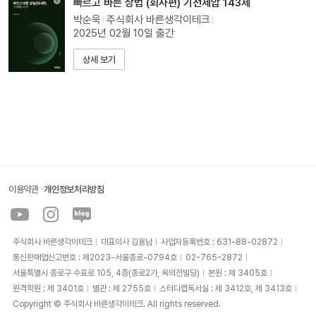
빠르고 바른 상법 (회사편) 기선제압 143제
박순욱
주식회사 바른생각이테크
2025
년
02
월
10
일 출간
상세 보기
이용약관
개인정보처리방침
유
인
네
튜
스
이
브
타
버
그
블
주식회사 바른생각이테크
대표이사 김용남
사업자등록번호 : 631-88-02872
램
로
통신판매업신고번호 : 제2023-서울종로-0794호
02-765-2872
그
서울특별시 종로구 수표로 105, 4층(종로2가, 육의전빌딩)
본원 : 제 3405호
원격학원 : 제 3401호
별관 : 제 2755호
스터디랩독서실 : 제 3412호, 제 3413호
Copyright © 주식회사 바른생각이테크. All rights reserved.