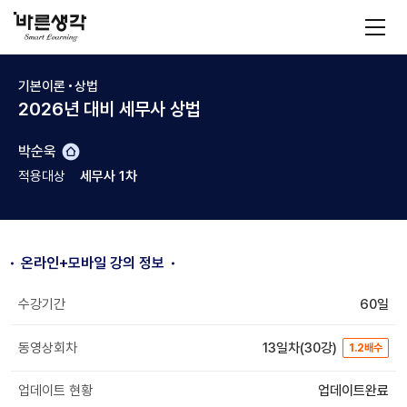
바
모
바
른
일
메
생
뉴
기본이론
상법
각
2026년 대비 세무사 상법
교
박순욱
수
적용대상
세무사 1차
홈
온라인+모바일 강의 정보
수강기간
60일
동영상회차
13일차(30강)
1.2배수
업데이트 현황
업데이트완료