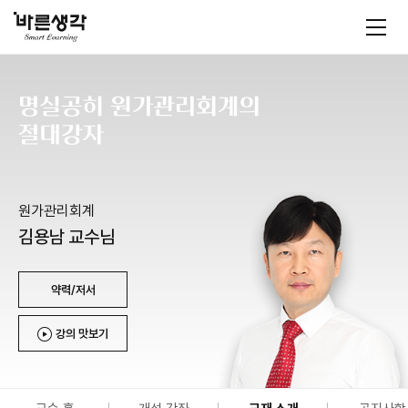
바
모
바
른
일
메
생
뉴
각
원가관리회계
김용남
교수님
약력/저서
강의 맛보기