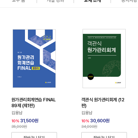
교수 홈
개설 강좌
교재 소개
공지사항
원가관리회계연습 FINAL
객관식 원가관리회계 (12
89제 (제1판)
판)
김용남
김용남
31,500원
30,600원
10%
10%
35,000원
34,000원
장바구니 담기
장바구니 담기