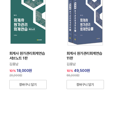
회계사 원가관리회계연습
회계사 원가관리회계연습
서브노트 1판
11판
김용남
김용남
18,000원
49,500원
10%
10%
20,000원
55,000원
장바구니 담기
장바구니 담기